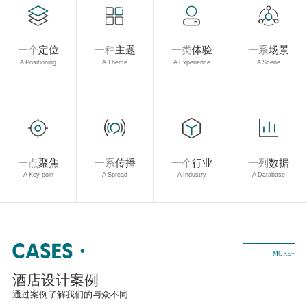
一个
定位
一种
主题
一类
体验
一系
场景
A Positioning
A Theme
A Experience
A Scene
一点
聚焦
一系
传播
一个
行业
一列
数据
A Key poin
A Spread
A Industry
A Database
MORE+
酒店设计案例
通过案例了解我们的与众不同