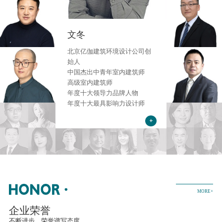
文冬
胡新华
北京亿伽建筑环境设计公司创
北京亿伽建筑
始人
伙人
中国杰出中青年室内建筑师
环境艺术设计
高级室内建筑师
高级室内建筑
年度十大领导力品牌人物
中国设计品牌大
年度十大最具影响力设计师
品牌人物”
中国建筑装饰协
计师”
MORE+
企业荣誉
不断进步，荣誉谱写态度