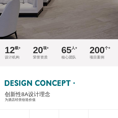
12
20
65
200
载+
项+
人+
个+
设计机构
荣誉资质
核心团队
项目案例
创新性8A设计理念
为酒店经营创造价值