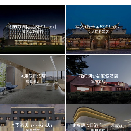
朗丽兹国际花园酒店设计
武义●蝶来望境酒店设计
商务会议酒店
文旅度假酒店
来康假日酒店
花间溯心谷度假酒店
度假酒店
温泉酒店
全季酒店（小屯路店）
康福瑞假日酒店（上地店）
汤泉酒店
假日酒店